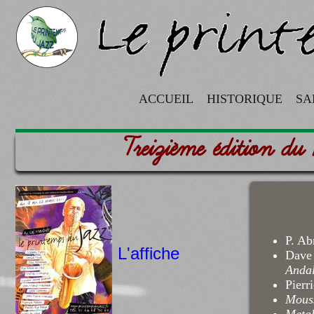
ACCUEIL
HISTORIQUE
SA
Treizième édition d
P. Ab
L'affiche
Dave
Andal
Pierr
Mous