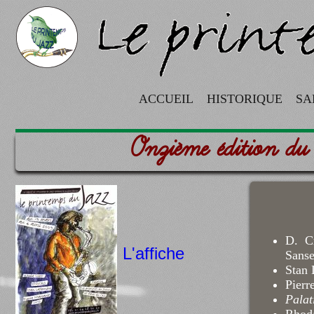
ACCUEIL
HISTORIQUE
SA
Onzième édition du
D. C
L'affiche
Sanse
Stan 
Pierr
Palat