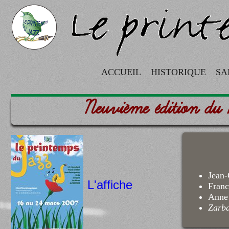
ACCUEIL
HISTORIQUE
SA
Neuvième édition d
Jean-
L'affiche
Franc
Anne
Zarb